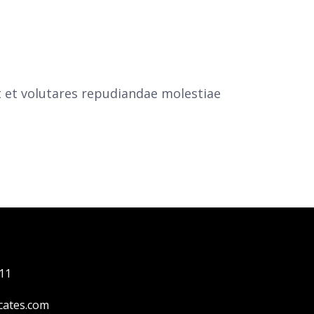
t et volutares repudiandae molestiae
11
cates.com