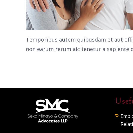
Temporibus autem quibusdam et aut offici
non earum rerum aic tenetur a sapiente d
Usef
Empl
Relat